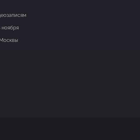
деозаписям
8 ноября
 Москвы