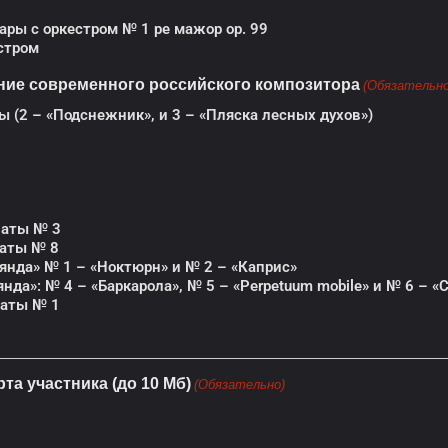
ары с оркестром № 1 ре мажор ор. 99
естром
ние современного российского композитора
(Обязательно
 (2 – «Подснежник», и 3 – «Пляска лесных духов»)
онаты № 3
наты № 8
янда» № 1 – «Ноктюрн» и № 2 – «Каприс»
нда»: № 4 – «Баркарола», № 5 – «Perpetuum mobile» и № 6 – «
наты № 1
а участника (до 10 Мб)
(Обязательно)