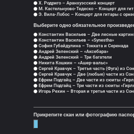
Х. Родриго – Аранхуэсский концерт
М. Кастельнуово-Тедеско – Концерт для гит
Э. Вила-Лобос – Концерт для гитары с орк
Выберите одно обязательное произведе
Константин Васильев – Две лесные картины
Константин Васильев – «Synestha»
София Губайдулина – Токката и Серенада
Андрей Зеленский – «Аксебара»
Андрей Зеленский – Три багатели
Никита Кошкин – «Ашер-вальс»
Сергей Кравчук – Третья часть (Фуга) из С
Сергей Кравчук – Две (любые) части из Со
Ефрем Подгайц – Две части из сюиты «Гирл
Ефрем Подгайц – Три части из сюиты «Гирля
Игорь Рехин – Вторая и третья части из Со
Прикрепите скан или фотографию паспорт